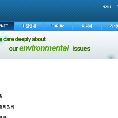
HOME
YNET
회원안내
FORUM
미디어
지식
 care deeply about
environmental
our
issues
장
영위원회