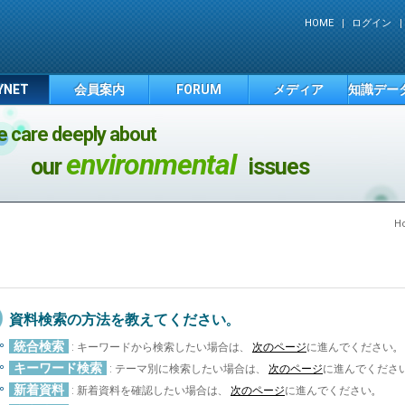
HOME
ログイン
YNET
会員案内
FORUM
メディア
知識デー
 care deeply about
environmental
our
issues
H
資料検索の方法を教えてください。
統合検索
: キーワードから検索したい場合は、
次のページ
に進んでください。
キーワード検索
: テーマ別に検索したい場合は、
次のページ
に進んでくださ
新着資料
: 新着資料を確認したい場合は、
次のページ
に進んでください。