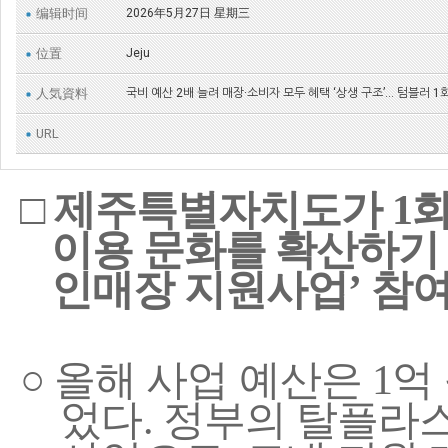
编辑时间
2026年5月27日 星期三
位置
Jeju
人気資料
국비 예산 2배 늘려 매장·소비자 모두 혜택 ‘상생 구조’... 텀블러 1
URL
□
제주특별자치도가
1
회
이용 문화를
확산
하기
인매장 지원사업
’
참여
○
올해 사업 예산은
1
억
었다
.
정부의 탈플라스