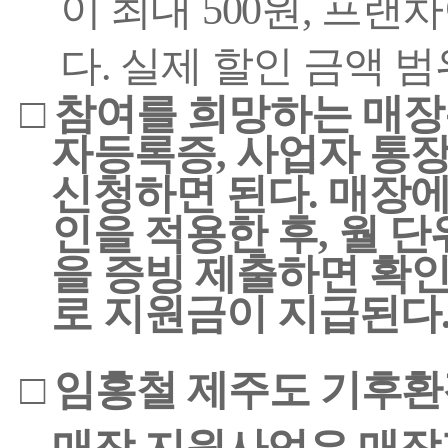
이 최대
500
원
,
프랜차
다
.
실제 할인 금액 범
□
참여를 희망하는 매장
자등록증
,
사업자 통장
신청하면 된다
.
매장에
인을 적용한 후
,
월 단
을 증빙 제출하면 확인
로 지원금이 지급된다
□
임홍철 제주도 기후
매장 지원사업은
매장