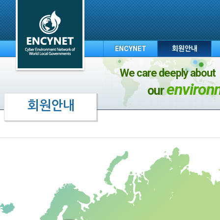
ENCYNET
회원안내
We care deeply about
environ
our
회원안내